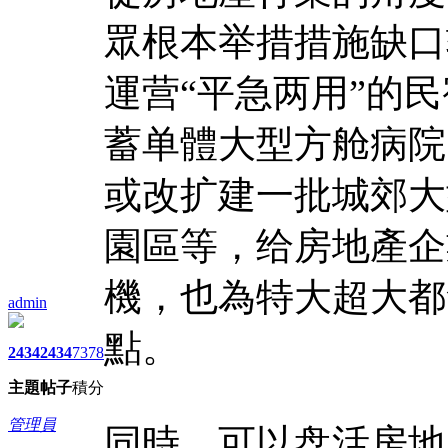
眾根本举措措施缺口
運营“平急两用”的
蓄单體大型方舱病院
或改扩建一批城郊大
園區等，给房地產企
機，也為特大超大都
admin
點。
2434
2434
7378
主題
帖子
積分
管理員
同時，可以盘活房地