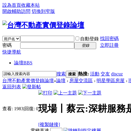
設為首頁
收藏本站
開啟輔助訪問
切換到窄版
找回密碼
自動登錄
密碼
立即註冊
登錄
快捷導航
論壇
BBS
搜索
熱搜:
活動
交友
discuz
搜索
台灣不動產實價登錄論壇
»
論壇
›
房屋交流區
›
明星學區房屋
›
返回列表
現場丨蔡云:深耕服務
查看:
1983
|
回復:
0
[複製鏈接]
電梯直達