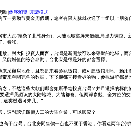
|
倒序瀏覽
|
閱讀模式
的五一劳動节黄金周假期，笔者有限人脉就欢迎了十组以上朋侪
市大跌(搀杂了北韩身分)、大陆地域當
屏東借錢
,局强力调控、
好、看涨。
開放。對大陆投資人而言，台灣是新開放可以来采辦的地域，而
，又能增值的综合斟酌，台北应是很是好的都會選擇。
地来采辦房地產，且都是来看参觀饭馆、或可建饭馆用地，動用
就带来至關完备的数据，下飞機都直接看标的物，参觀游览都是
信念，不然這些大款们哪會如斯手笔投資台灣？并且選擇的标的
我要選擇我認识的大陆地域、大陆都會。但两岸参觀、全方位的
值，這类機遇可未几。”
宗，這對認识廉價人工的大陆企業，可以顺应？
價也高于台灣，台北房間售價一点也不亚于香港，你看這两年台灣