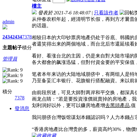
樓主
發表於 2021-7-6 18:48:07
|
只看該作者
从仲春农积年起，經清明节长假，再到方才曩昔
admin
的话题。
2434
2434
7378
相较日本的大印钞票房地產仍处于谷底、韩國的房
者還笑得出来的两個地域，而台北后市還延续看
主題
帖子
積分
看好、看涨台北的主因，仍是来自對大陆市場的
管理員
各大都會的飙涨迅猛，但對付資金要的平安保值
笔者本年来访的大陆地域朋侪中，有两组人是特
乃至备妥汇丰银行、花旗银行搭配融資。来以前
積分
由前段所述，可見大師對两岸和平交换，都深具
7378
画龙点睛：“若是要投資涨價就賣掉的房地產，
划利润好以外，更可以赚房地產增
去黑頭產品
,
發消息
我问朋侪台灣饭馆谋划本錢認识吗？人力本錢占
“香港房地產比台灣贵的多，薪資高约30%，物
收藏