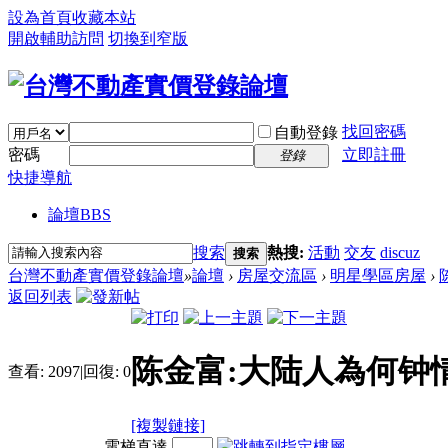
設為首頁
收藏本站
開啟輔助訪問
切換到窄版
找回密碼
自動登錄
密碼
立即註冊
登錄
快捷導航
論壇
BBS
搜索
熱搜:
活動
交友
discuz
搜索
台灣不動產實價登錄論壇
»
論壇
›
房屋交流區
›
明星學區房屋
›
返回列表
陈金富:大陆人為何钟
查看:
2097
|
回復:
0
[複製鏈接]
電梯直達