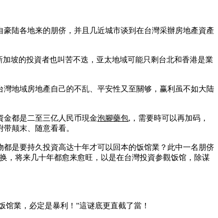
自豪陆各地来的朋侪，并且几近城市谈到在台灣采辦房地產資產
新加坡的投資者也叫苦不迭，亚太地域可能只剩台北和香港是業
台灣地域房地產自己的不乱、平安性又至關够，赢利虽不如大陆
資金都是二至三亿人民币現金
泡腳藥包
,，需要時可以再加码，
附带颠末、随意看看。
物都是要持久投資高达十年才可以回本的饭馆業？此中一名朋侪
交换，将来几十年都愈来愈旺，以是在台灣投資参觀饭馆，除谋
饭馆業，必定是暴利！”這谜底更直截了當！