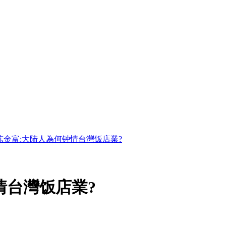
陈金富:大陆人為何钟情台灣饭店業?
情台灣饭店業?