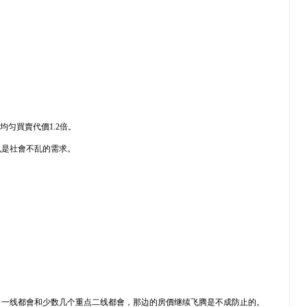
均匀買賣代價1.2倍。
也是社會不乱的需求。
向一线都會和少数几个重点二线都會，那边的房價继续飞腾是不成防止的。