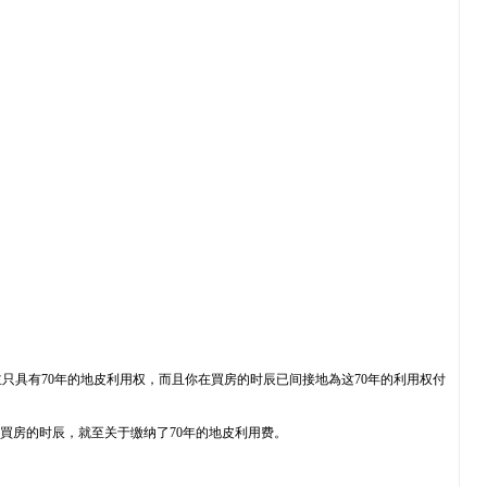
具有70年的地皮利用权，而且你在買房的时辰已间接地為这70年的利用权付
買房的时辰，就至关于缴纳了70年的地皮利用费。