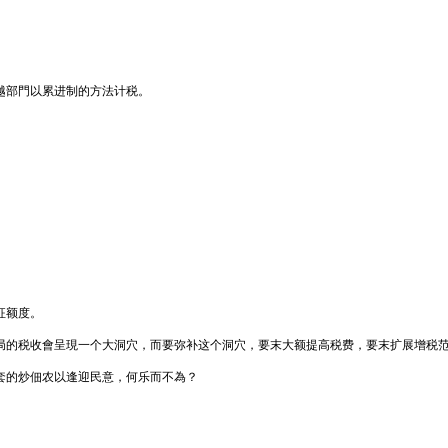
超越部門以累进制的方法计税。
征额度。
局的税收會呈現一个大洞穴，而要弥补这个洞穴，要末大额提高税费，要末扩展增税
套的炒佃农以逢迎民意，何乐而不為？