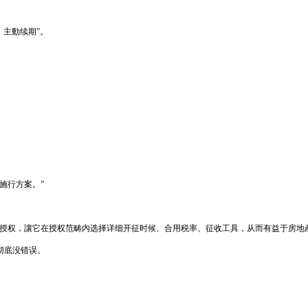
，主動续期”。
施行方案。”
授权，讓它在授权范畴内选择详细开征时候、合用税率、征收工具，从而有益于房地
彻底没错误。