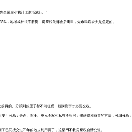
先企業后小我计谋渐渐施行。”
7.35%，地域成长很不服衡，房產税先都會后州里，先市民后农夫是必定的。
之前買的、分派到的屋子都不消征税，新購衡宇才必要交税。
大要可分為：央產、军產、单元產权和私有產权房；按获得和買賣的方法，可细分為
子已间接交过70年的地皮利用费了，这部門不收房產税合情公道。