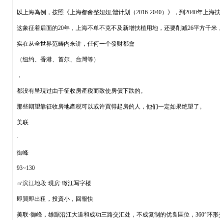
以上海為例，按照《上海都會整妞妞,體计划（2016-2040）》，到2040年上海
这象征着后面的20年，上海不单不克不及新增扶植用地，还要削减26平方千
实在从全世界范畴内来讲，任何一个發财都會
（纽约、香港、首尔、台灣等）
，
都没有呈現过由于征收房產税而致使房價下跌的。
那些期望靠征收房地產税可以或许買得起房的人，他们一定如果绝望了。
美联
·
御峰
93~130
㎡滨江地段·現房·瞰江写字楼
即買即出租，投資小，回報快
美联·御峰，雄踞沿江大道和成功三路交汇处，不成复制的优良區位，360°