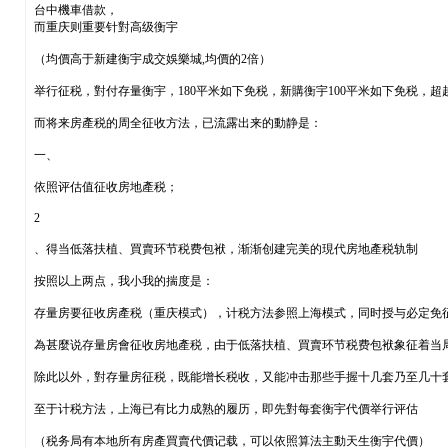
台中機車借款，
而重庆则重要针對高级衡宇
（均價高于新建衡宇成交娛樂城,均價的2倍）
举行征税，對付存量衡宇，180平米如下免税，新購衡宇100平米如下免税，
而将来房產税的周全征收方法，已流露出来的動静是：
一、
依照评估值征收房地產税；
2
、得当低落扶植、買賣环节税费包袱，渐渐创建完美的現代房地產税轨制
按照以上两点，我小我的揣度是：
存量房要征收房產税（重庆模式），计税方法参照上海模式，同时授与必定免
為甚麼说存量房會征收房地產税，由于低落扶植、買賣环节税费包袱象征着当
除此以外，對存量房征税，既能增长税收，又能冲击那些手握十几套乃至几十
至于计税方法，上海已有比力成熟的履历，即先對每套衡宇代價举行评估
（税务局有本地所有房產買賣代價记载，可以依照算法主動天生衡宇代價）