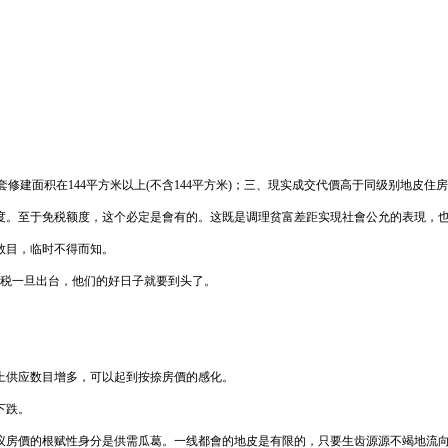
套修建面积在144平方米以上(不含144平方米)；三、現实成交代價高于同级别地皮住房
度。至于免税额度，这个必定是會有的。这既是调理贫富差距实現社會公允的表現，
数目，临时不得而知。
產税一旦出台，他们的好日子就要到头了。
上供应数目增多，可以起到按捺房價的感化。
下跌。
议房價的根赋性身分是供需瓜葛。一线都會的地皮是有限的，只要生齿源源不竭地流