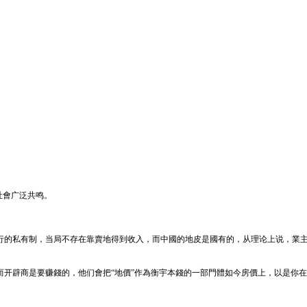
社會广泛共鸣。
的私有制，当局不存在靠賣地得到收入，而中國的地皮是國有的，从理论上说，業主只
开辟商是要赚錢的，他们會把“地價”作為衡宇本錢的一部門體如今房價上，以是你在