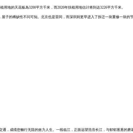
扶植用地的天花板為3200平方千米，而2020年扶植用地估计将到达3226平方千米。
米，屋子的稀缺性不问可知。北京也是雷同，而深圳则更早进入了拆迁一块重修一块的
环形交通，成绩您畅行无阻的效力人生。一线临江，正面远望浩浩长江，与郁郁葱葱的