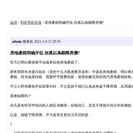
論壇
›
明星學區房屋
› 房地產税明确开征,你真以為能降房價?
admin
發表於 2021-1-9 17:29:35
房地產税明确开征,你真以為能降房價?
官方已明白要按衡宇估值来征收房地產税了。
财务部部长肖捷日前在《党的十九大陈述教导读本》中谈及房地產税，明白将
產税，得当低落扶植、買賣环节税费包袱，渐渐创建完美的現代房地產税轨制
不少人對房產税开征鼓掌叫好，不过是由于他们认為这有益于降房價，从而讓
真會如斯吗？
但凡是有经济学知识的人就应当晓得：征税自己，其实不缔造任何分外的價值
以是，相较于降房價，平凡老苍生更应当关切的是：
1