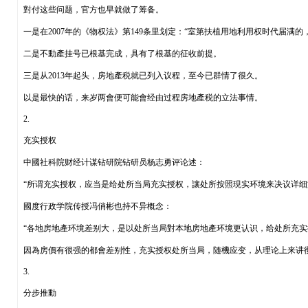
對付这些问题，官方也早就做了筹备。
一是在2007年的《物权法》第149条里划定：“室第扶植用地利用权时代届满的
二是不動產挂号已根基完成，具有了根基的征收前提。
三是从2013年起头，房地產税就已列入议程，至今已群情了很久。
以是最快的话，来岁两會便可能會经由过程房地產税的立法事情。
2.
充实授权
中國社科院财经计谋钻研院钻研员杨志勇评论述：
“所谓充实授权，应当是给处所当局充实授权，讓处所按照現实环境来决议详细
國度行政学院传授冯俏彬也持不异概念：
“各地房地產环境差别大，是以处所当局對本地房地產环境更认识，给处所充实
因為房價有很强的都會差别性，充实授权处所当局，随機应变，从理论上来讲
3.
分步推動