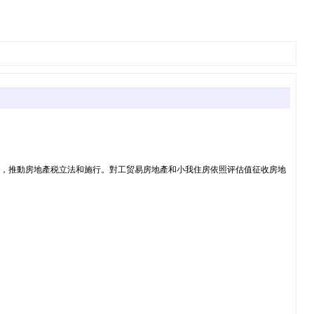
则，推動房地產税立法和施行。對工贸易房地產和小我住房依照评估值征收房地