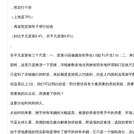
，然后打个折
（上海是70%）
，再按照室第性子举行征收
（好比平凡室第0.4%，非平凡室第0.6%）
。
非平凡室第有三个尺度：一、室第小區修建容积率在1.0如下(不含1.0)；二、单
固然，这里只是推演一下思绪，详细参数各地当局會按照本地环境制订征收尺
只是到了详细施行的时辰，免征额度是按照人均面积，仍是人均面积连系衡宇
但连系以上3点，咱们可以明白的是：對付那些具有大量房產的房叔房姐，房
房產税的出台后，房價會下跌吗？
这要分短时间和持久。
从短时间来看，衡宇持有本錢的大幅提高，會讓炒房者兜售手中的房產，市场
可是从持久看，房價的南北极分解會加倍较着，即该涨的还會涨，该跌的更快
由于房地產税的現实影响是增长了衡宇的持有本錢，它只是一个辅助身分，决