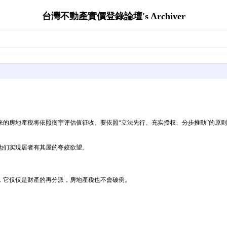
台灣不動產實價登錄論壇's Archiver
来的房地產税将依照衡宇评估值征收。要依照“立法先行、充实授权、分步推動”的原
。
他们实現居者有其屋的夸姣欲望。
，它仅仅是财產的再分派，房地產税也不會破例。