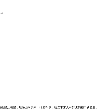
节拍。
磨基山隔江相望，坦荡山河美景，推窗即享，给您带来无可對比的糊口新體验。