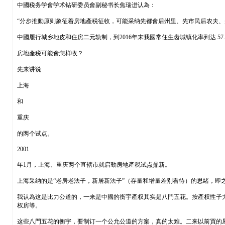
中國税务学會学术钻研委员會副秘书长焦瑞进认為：
“分步推動原则象征着房地產税征收，可能采纳先都會后州里、先市民后农夫、
中國履行城乡地皮和住房二元轨制，到2016年末我國常住生齿城镇化率到达 5
房地產税可能會怎样收？
先来讲说
上海
和
重庆
的两个试点。
2001
年1月，上海、重庆两个直辖市就启動房地產税试点鼎新。
上海采纳的是“老房老法子，新居新法子”（存量和增量差别看待）的思绪，即
我认為这是比力公道的，一来是中國的衡宇產权其实是八門五花。按產权性子
权房等。
这些八門五花的衡宇，要制订一个公允公道的方案，真的太难。二来以前買的屋