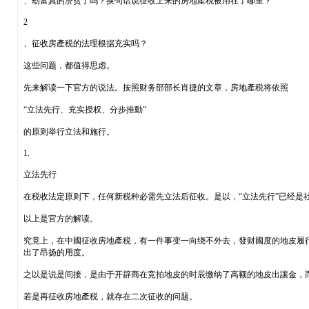
、劫富真的济贫了吗？换句话说征收上来的房地產税被用在了哪里？
2
、征收房產税的法理根据充实吗？
这些问题，都值得思虑。
先来解读一下官方的说法。按照财务部部长肖捷的文章，房地產税将依照
“立法先行、充实授权、分步推動”
的原则举行立法和施行。
1.
立法先行
在税收法定原则下，任何新税种必需先立法后征收。是以，“立法先行”已经是
以上是官方的解读。
究竟上，在中國征收房地產税，有一件事变一向绕不外去，發财國度的地皮履行
出了昂扬的用度。
之以是说是间接，是由于开辟商在竞拍地皮的时辰缴纳了高额的地皮出讓金，而
若是再征收房地產税，就存在二次征收的问题。