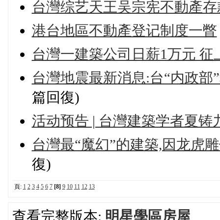
台灣综艺天王吴宗宪不動產存
港台地區不動產登记制度一瞥
台灣一建築公司日薪1万元 征
台灣地震最新消息:台“内政部
篇回復)
活动预告 | 台灣建築学者夏
台灣最“魔幻”的建築,因龙虎
復)
頁:
1
2
3
4
5
6
7
[8]
9
10
11
12
13
查看完整版本:
明星學區房屋