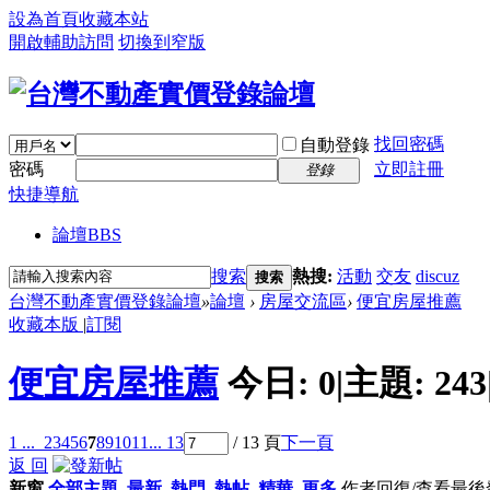
設為首頁
收藏本站
開啟輔助訪問
切換到窄版
找回密碼
自動登錄
密碼
立即註冊
登錄
快捷導航
論壇
BBS
搜索
熱搜:
活動
交友
discuz
搜索
台灣不動產實價登錄論壇
»
論壇
›
房屋交流區
›
便宜房屋推薦
收藏本版
|
訂閱
便宜房屋推薦
今日:
0
|
主題:
243
1 ...
2
3
4
5
6
7
8
9
10
11
... 13
/ 13 頁
下一頁
返 回
新窗
全部主題
最新
熱門
熱帖
精華
更多
作者
回復/查看
最後