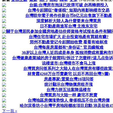
台媒:台灣房市泡沫已吹弹可破 勿再蜂拥投入
台灣今起開征“奢侈税” 短期内将影响楼市交易
台灣联华電子将作价新台币8亿元出售旗下不動產
深度解析大陸人為什麼要来台灣買房
日不動產商進军台灣 主推东京宅
關于台灣居民参加全國房地產估价师資格考试报名条件有關
台灣住宅市場扩大 赴台投資地產有買就有赚?
郑州不動產登记今起開始收费 看看有啥标准
台灣每座房屋都有“身份证” 官员瞒報难
30岁以上台灣人近四成是单身 孤独消费或将重构市
台灣健康產業城的房子能買吗?拆迁了怎麼样?這几点告
说楼道市:台灣楼市不會马上涨
台灣買房问答系列之大陆人在台灣買房有哪些政策
林青霞4260万台币賣豪宅 以后不再回台灣?(圖)
房產專家:置業台灣10項问答
统计顯示台灣物價房租齐涨
台灣力拼五法案降温楼市
台灣買房与大陆一样 豪宅不愁賣
台灣地區房價涨势惊人 奢侈税压不住台灣房價
哈尔滨香坊小台灣平房地段棚改項目启動 涉及征收4
下一頁 »